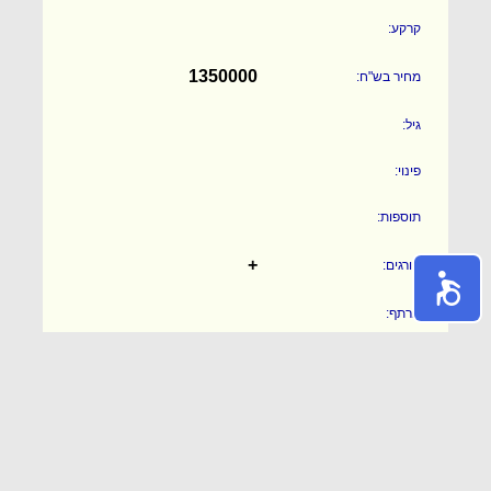
קרקע:
1350000
מחיר בש"ח:
גיל:
פינוי:
תוספות:
+
סורגים:
מרתף:
-
ממד:
+
ג.לנכים:
-
מ.שמש: